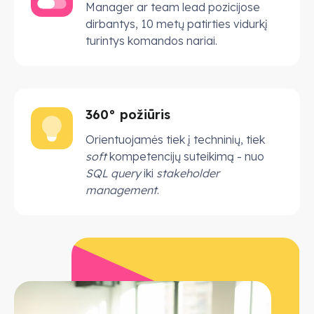
Manager ar team lead pozicijose
dirbantys, 10 metų patirties vidurkį
turintys komandos nariai.
360° požiūris
Orientuojamės tiek į techninių, tiek
soft
kompetencijų suteikimą - nuo
SQL query
iki
stakeholder
management
.