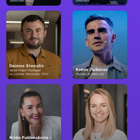
TransUnion, FICO
consultant
Dainius Stasiulis
Rokas Jurkėnas
Senior Project Manager
ex-Luminor, TransUnion, FICO
Founder @ Idea Link
Milda Paklonskaitė -