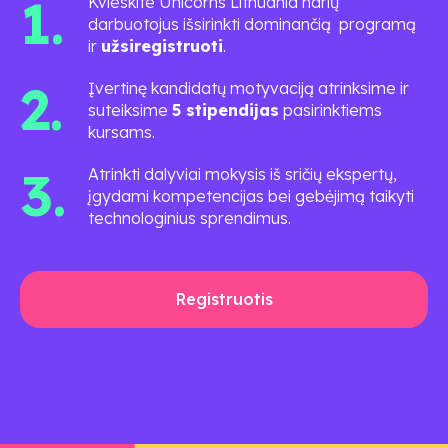
1.
Kvieskite Unicorns Lithuania narių
darbuotojus išsirinkti dominančią programą
ir
užsiregistruoti
.
2.
Įvertinę kandidatų motyvaciją atrinksime ir
suteiksime
5 stipendijas
pasirinktiems
kursams.
3.
Atrinkti dalyviai mokysis iš sričių ekspertų,
įgydami kompetencijas bei gebėjimą taikyti
technologinius sprendimus.
Registruotis