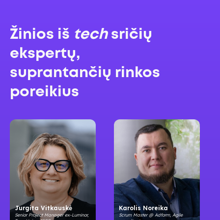
Žinios iš
tech
sričių
ekspertų,
suprantančių rinkos
poreikius
Jurgita Vitkauskė
Karolis Noreika
Senior Project Manager ex-Luminor,
Scrum Master @ Adform, Agile