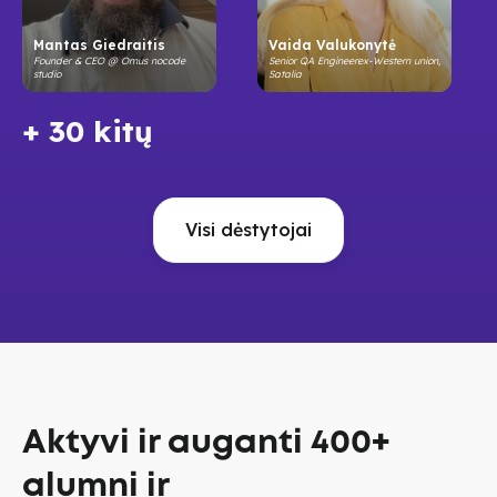
Mantas Giedraitis
Vaida Valukonytė
Founder & CEO @ Omus nocode
Senior QA Engineerex-Western union,
studio
Satalia
+ 30 kitų
Visi dėstytojai
Aktyvi ir auganti 400+
alumni ir