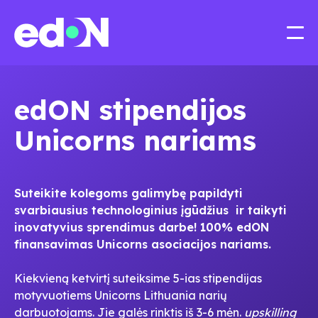
edON stipendijos
Unicorns nariams
Suteikite kolegoms galimybę papildyti
svarbiausius technologinius įgūdžius ir taikyti
inovatyvius sprendimus darbe! 100% edON
finansavimas Unicorns asociacijos nariams.
Kiekvieną ketvirtį suteiksime 5-ias stipendijas
motyvuotiems Unicorns Lithuania narių
darbuotojams. Jie galės rinktis iš 3-6 mėn.
upskilling