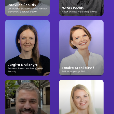
Radvilas Šeputis
Matas Pocius
Co-founder @Unconditional, Partner
@evolvery, Lecturer @LiMA
Head of email marketing @NFQ
Jurgita Krukonytė
Sandra Stankaitytė
Business System Analyst @Nord
Security
RPA Manager @ ESO