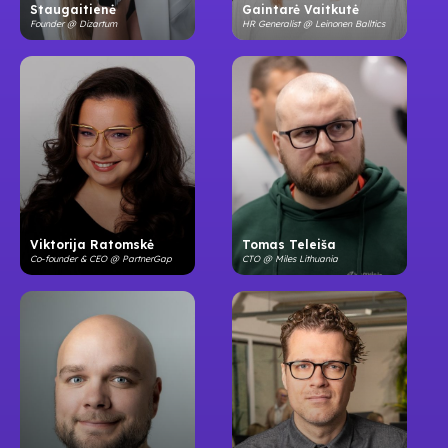
Staugaitienė
Gaintarė Vaitkutė
Founder @ Dizartum
HR Generalist @ Leinonen Balltics
Viktorija Ratomskė
Tomas Teleiša
Co-founder & CEO @ PartnerGap
CTO @ Miles Lithuania