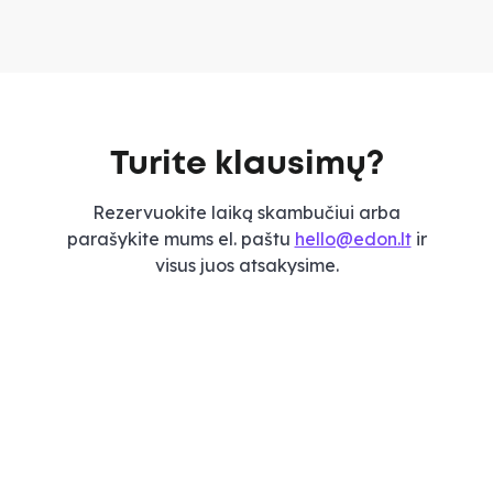
Turite klausimų?
Rezervuokite laiką skambučiui arba
parašykite mums el. paštu
hello@edon.lt
ir
visus juos atsakysime.