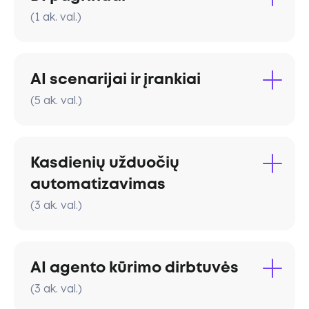
(
1
ak. val.
)
Kur šiandien esame DI revoliucijoje ir kaip
ji keičia darbo roles.
AI scenarijai ir įrankiai
Realūs pavyzdžiai, kaip DI spartina
(
5
ak. val.
kasdienes užduotis.
)
Pagrindiniai veikimo principai ir įrankių
ChatGPT, Copilot, Notion AI, Midjourney
logika.
ir kiti įrankiai.
Saugus DI naudojimas kasdienėje
Kasdienių užduočių
Tekstų, vizualų, analizės ir prezentacijų
veikloje.
kūrimas.
automatizavimas
(
3
ak. val.
)
Realių užduočių sprendimai pagal dalyvių
darbų kontekstą.
AI + no-code sprendimai rutinai
palengvinti.
AI agento kūrimo dirbtuvės
Automatizuoti ataskaitas, procesus ir
(
3
ak. val.
statuso atnaujinimus.
)