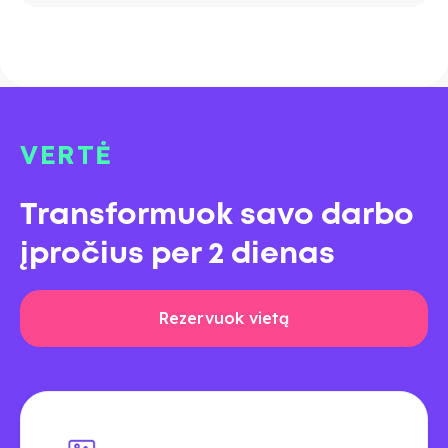
Žingsnis po žingsnio: asmeninio AI
asistento kūrimas.
AI agento pritaikymas konkrečiai funkcijai
ar rolės užduotims.
VERTĖ
Transformuok savo darbo
įpročius per 2 dienas
Rezervuok vietą