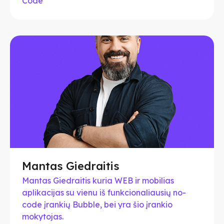
Code
Mantas Giedraitis
Mantas Giedraitis kuria WEB ir mobilias
aplikacijas su vienu iš funkcionaliausių no-
code įrankių Bubble, bei yra šio įrankio
mokytojas.