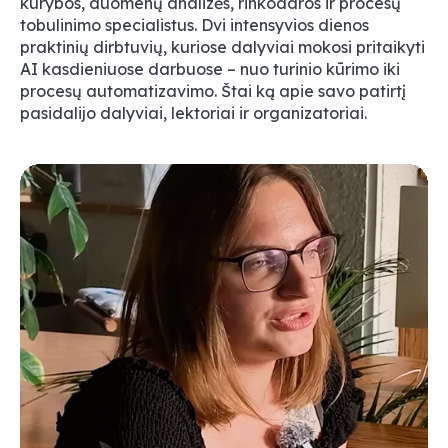
kūrybos, duomenų analizės, rinkodaros ir procesų
tobulinimo specialistus. Dvi intensyvios dienos
praktinių dirbtuvių, kuriose dalyviai mokosi pritaikyti
AI kasdieniuose darbuose – nuo turinio kūrimo iki
procesų automatizavimo. Štai ką apie savo patirtį
pasidalijo dalyviai, lektoriai ir organizatoriai.