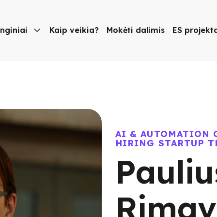
nginiai

Kaip veikia?
Mokėti dalimis
ES projekt
AI & AUTOMATION 
HIRING STARTUP T
Pauliu
Rimav