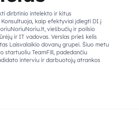
 dirbtinio intelekto ir kitus
Konsultuoja, kaip efektyviai įdiegti DI į
riuNoriuNoriu.lt, viešbučių ir poilsio
rėjų ir IT vadovas. Verslas prieš kelis
as Laisvalaikio dovanų grupei. Šiuo metu
kto startuoliu TeamFill, padedančiu
idato interviu ir darbuotojų atrankos