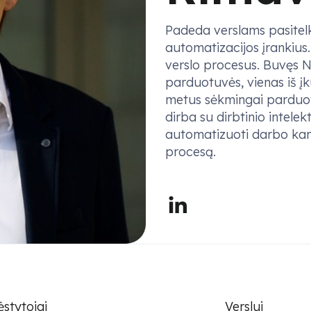
Padeda verslams pasitelkti
automatizacijos įrankius. 
verslo procesus. Buvęs No
parduotuvės, vienas iš įkū
metus sėkmingai parduot
dirba su dirbtinio intele
automatizuoti darbo kand
procesą.
ėstytojai
Verslui