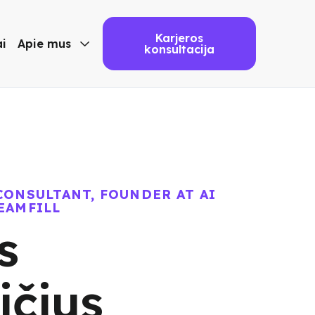
Karjeros
ai
Apie mus

konsultacija
CONSULTANT, FOUNDER AT AI
EAMFILL
s
ičius