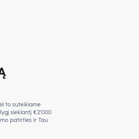
Ą
l to suteikiame
lygį siekiantį €2'000
mo patirties ir Tau