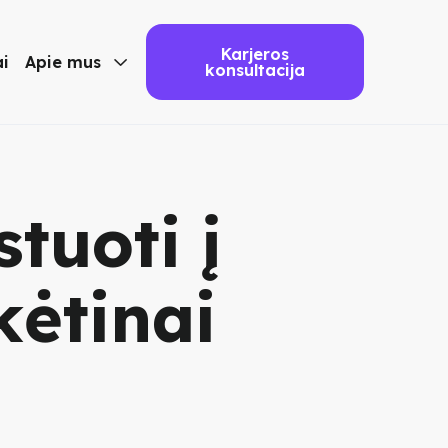
Karjeros
ai
Apie mus

konsultacija
tuoti į
kėtinai