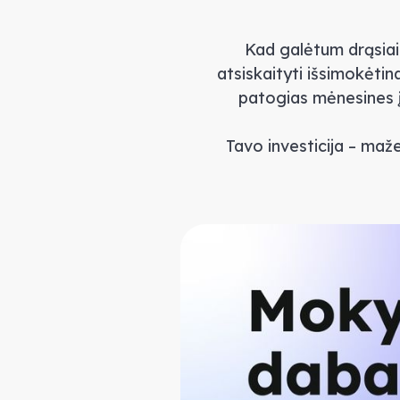
Kad galėtum drąsiai
atsiskaityti išsimokėti
patogias mėnesines įm
Tavo investicija – maž