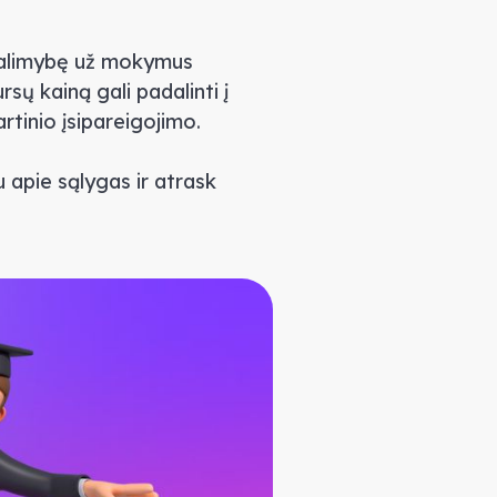
 galimybę už mokymus
ursų kainą gali padalinti į
rtinio įsipareigojimo.
 apie sąlygas ir atrask