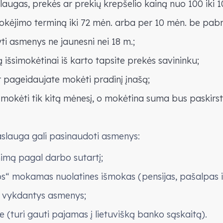
augas, prekės ar prekių krepšelio kainą nuo 100 iki 1
simokėjimo terminą iki 72 mėn. arba per 10 mėn. be pa
yti asmenys ne jaunesni nei 18 m.;
išsimokėtinai iš karto tapsite prekės savininku;
ar pageidaujate mokėti pradinį įnašą;
mokėti tik kitą mėnesį, o mokėtina suma bus paskirs
aslauga gali pasinaudoti asmenys:
imą pagal darbo sutartį;
“ mokamas nuolatines išmokas (pensijas, pašalpas ir
lą vykdantys asmenys;
e (turi gauti pajamas į lietuvišką banko sąskaitą).