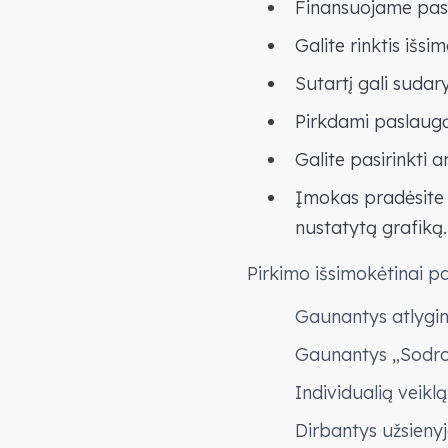
Finansuojame pasl
Galite rinktis iš
Sutartį gali sudar
Pirkdami paslaugą 
Galite pasirinkti 
Įmokas pradėsite 
nustatytą grafiką.
Pirkimo išsimokėtinai p
Gaunantys atlygin
Gaunantys „Sodros
Individualią veik
Dirbantys užsienyj