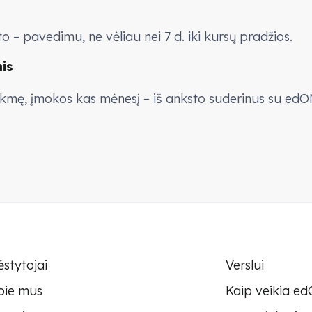
o – pavedimu, ne vėliau nei 7 d. iki kursų pradžios.
is
ukmę, įmokos kas mėnesį – iš anksto suderinus su edO
ėstytojai
Verslui
pie mus
Kaip veikia e