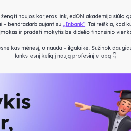
 žengti naujos karjeros link, edON akademija siūlo
nai – bendradarbiaujant su
„Inbank“
. Tai reiškia, kad k
okas ir pradėti mokytis be didelio finansinio vienka
esnė kas mėnesį, o nauda – ilgalaikė. Sužinok daugiau
lankstesnį kelią į naują profesinį etapą 👇