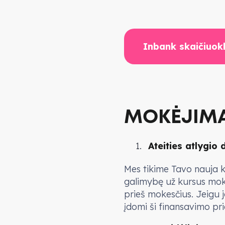
Inbank skaičiuok
MOKĖJIMA
Ateities atlygio 
Mes tikime Tavo nauja 
galimybę už kursus mokėt
prieš mokesčius. Jeigu j
įdomi ši finansavimo pr