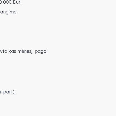
0 000 Eur;
brangimo;
tyta kas mėnesį, pagal
 pan.);