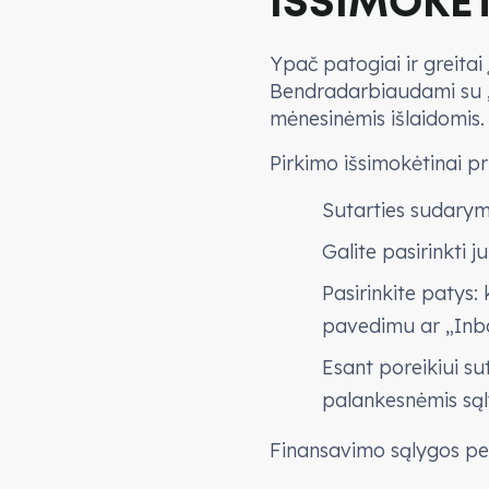
IŠSIMOKĖT
Ypač patogiai ir greitai
Bendradarbiaudami su „I
mėnesinėmis išlaidomis.
Pirkimo išsimokėtinai pr
Sutarties sudarym
Galite pasirinkti j
Pasirinkite patys:
pavedimu ar „Inba
Esant poreikiui su
palankesnėmis są
Finansavimo sąlygos pe