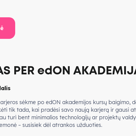
lė
S PER edON AKADEMIJ
dalis
karjeros sėkme po edON akademijos kursų baigimo, dė
i tik tada, kai pradėsi savo naują karjerą ir gausi at
au turi bent minimalios technologijų ar projektų valdy
iemonė – susisiek dėl atrankos užduoties.