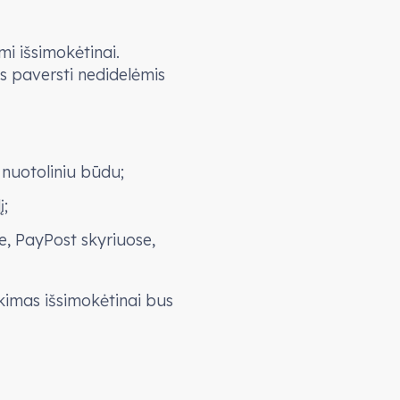
mi išsimokėtinai.
s paversti nedidelėmis
 nuotoliniu būdu;
į;
e, PayPost skyriuose,
rkimas išsimokėtinai bus