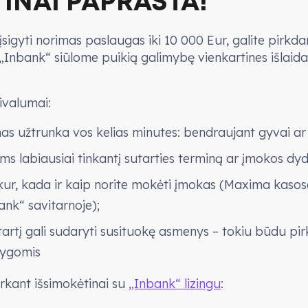
INAI PAPRASTA!
 įsigyti norimas paslaugas iki 10 000 Eur, galite pirkda
nbank“ siūlome puikią galimybę vienkartines išlaida
ivalumai:
as užtrunka vos kelias minutes: bendraujant gyvai ar
ums labiausiai tinkantį sutarties terminą ar įmokos dyd
 kur, kada ir kaip norite mokėti įmokas (Maxima kasos
nk“ savitarnoje);
tartį gali sudaryti susituokę asmenys – tokiu būdu pi
lygomis
rkant išsimokėtinai su
„Inbank“ lizingu
: