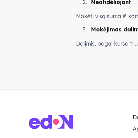
Neatidėliojant
Mokėti visą sumą iš kart
Mokėjimas dalim
Dalimis, pagal kurso tr
D
A