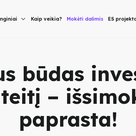
nginiai

Kaip veikia?
Mokėti dalimis
ES projekt
s būdas inves
teitį – išsimo
paprasta!