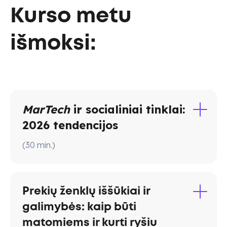
Kurso metu
išmoksi:
MarTech
ir socialiniai tinklai:
2026 tendencijos
(
30
min.
)
Martech
Prekių ženklų iššūkiai ir
galimybės: kaip būti
matomiems ir kurti ryšiu