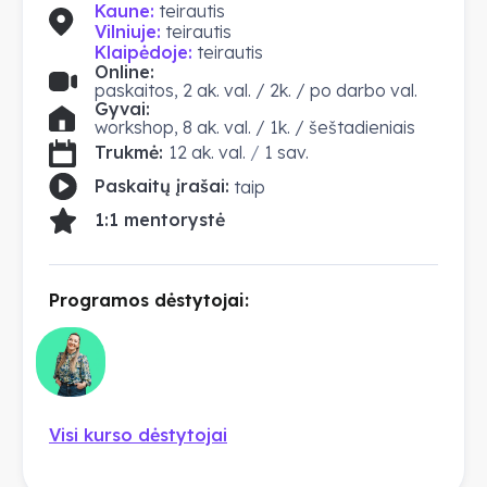
Kaune:
teirautis
Vilniuje:
teirautis
Klaipėdoje:
teirautis
Online:
paskaitos, 2 ak. val. / 2k. / po darbo val.
Gyvai:
workshop, 8 ak. val. / 1k. / šeštadieniais
Trukmė:
12 ak. val.
/
1 sav.
Paskaitų įrašai:
taip
1:1 mentorystė
Programos dėstytojai:
Visi kurso dėstytojai