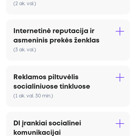
(
2
ak. val.
)
UGC
affiliate
Internetinė reputacija ir
asmeninis prekės ženklas
(
3
ak. val.
)
Reklamos piltuvėlis
socialiniuose tinkluose
(
1
ak. val.
30
min.
)
funnel
DI įrankiai socialinei
komunikacijai