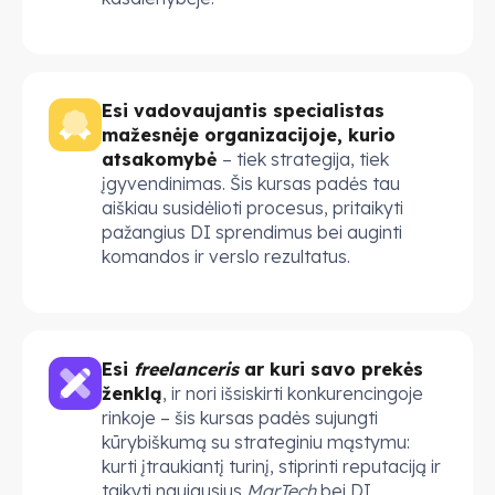
Es
i
vadovaujantis specialistas
mažesnėje organizacijoje, kurio
atsakomybė
– tiek strategija, tiek
įgyvendinimas. Šis kursas padės tau
aiškiau susidėlioti procesus, pritaikyti
pažangius DI sprendimus bei auginti
komandos ir verslo rezultatus.
Esi
freelanceris
ar kuri savo prekės
ženklą
, ir nori išsiskirti konkurencingoje
rinkoje – šis kursas padės sujungti
kūrybiškumą su strateginiu mąstymu:
kurti įtraukiantį turinį, stiprinti reputaciją ir
taikyti naujausius
MarTech
bei DI