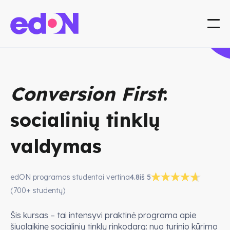
Conversion First
:
socialinių tinklų
valdymas
edON programas studentai vertina
4.8
iš 5
(700+ studentų)
Šis kursas – tai intensyvi praktinė programa apie
šiuolaikinę socialinių tinklų rinkodarą: nuo turinio kūrimo