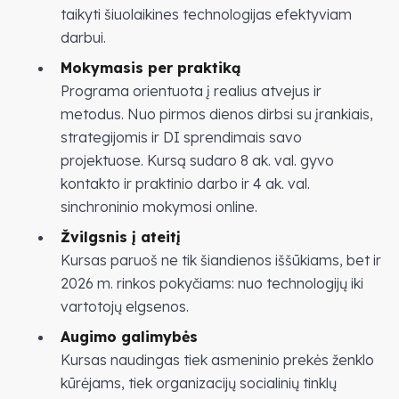
taikyti šiuolaikines technologijas efektyviam
darbui.
Mokymasis per praktiką
Programa orientuota į realius atvejus ir
metodus. Nuo pirmos dienos dirbsi su įrankiais,
strategijomis ir DI sprendimais savo
projektuose. Kursą sudaro 8 ak. val. gyvo
kontakto ir praktinio darbo ir 4 ak. val.
sinchroninio mokymosi online.
Žvilgsnis į ateitį
Kursas paruoš ne tik šiandienos iššūkiams, bet ir
2026 m. rinkos pokyčiams: nuo technologijų iki
vartotojų elgsenos.
Augimo galimybės
Kursas naudingas tiek asmeninio prekės ženklo
kūrėjams, tiek organizacijų socialinių tinklų