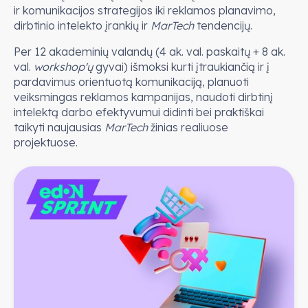
ir komunikacijos strategijos iki reklamos planavimo,
dirbtinio intelekto įrankių ir
MarTech
tendencijų.
Per 12 akademinių valandų (4 ak. val. paskaitų + 8 ak.
val.
workshop'ų
gyvai) išmoksi kurti įtraukiančią ir į
pardavimus orientuotą komunikaciją, planuoti
veiksmingas reklamos kampanijas, naudoti dirbtinį
intelektą darbo efektyvumui didinti bei praktiškai
taikyti naujausias
MarTech
žinias realiuose
projektuose.