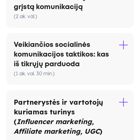
grįstą komunikaciją
(
2
ak. val.
)
Veikiančios socialinės
komunikacijos taktikos: kas
USP
VibeMarketing
iš tikrųjų parduoda
(
1
ak. val.
30
min.
)
Partnerystės ir vartotojų
kuriamas turinys
(
Influencer marketing,
Affiliate marketing, UGC
)