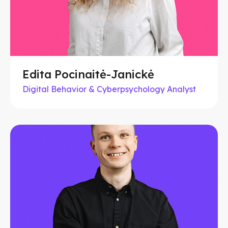
Edita Pocinaitė-Janickė
Digital Behavior & Cyberpsychology Analyst