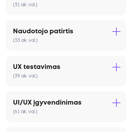
(
31
ak. val.
)
Naudotojo patirtis
(
33
ak. val.
)
UX testavimas
(
39
ak. val.
)
angl.
Card sorting),
UI/UX įgyvendinimas
(
61
ak. val.
)