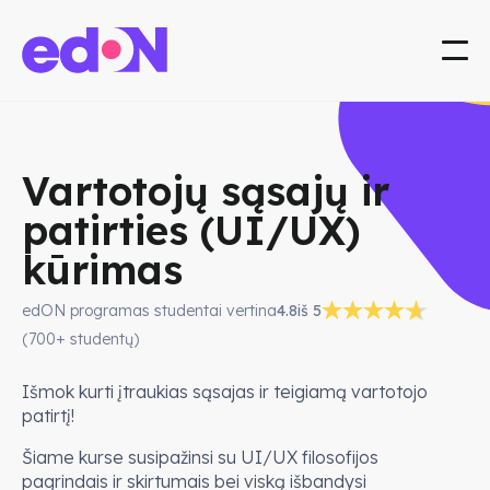
Vartotojų sąsajų ir
patirties (UI/UX)
kūrimas
edON programas studentai vertina
4.8
iš 5
(700+ studentų)
Išmok kurti įtraukias sąsajas ir teigiamą vartotojo
patirtį!
Šiame kurse susipažinsi su UI/UX filosofijos
pagrindais ir skirtumais bei viską išbandysi