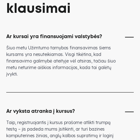
klausimai
Ar kursai yra finansuojami valstybės?
Šiuo metu Užimtumo tarnybos finansavimas šiems
kursams yra nesuteikiamas. Visgi tikėtina, kad
finansavimo galimybė ateityje vėl atsiras, tačiau šiuo
metu neturime aiškios informacijos, kada tai galėtų
įvykti.
Ar vyksta atranka į kursus?
Taip, registruojantis į kursus prašome atlikti trumpą
testą – jis padeda mums įsitikinti, ar turi bazines
kompiuterines žinias, anglų kalbos supratimą ir loginį