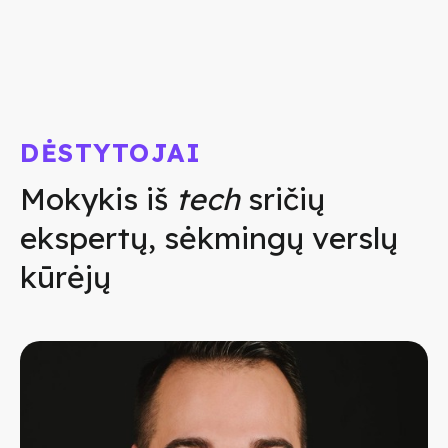
DĖSTYTOJAI
Mokykis iš
tech
sričių
ekspertų, sėkmingų verslų
kūrėjų