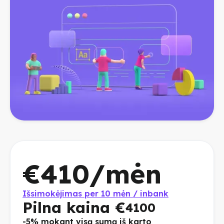
€
410
/mėn
Išsimokėjimas per 10 mėn / inbank
Pilna kaina €
4100
-5% mokant visą sumą iš karto