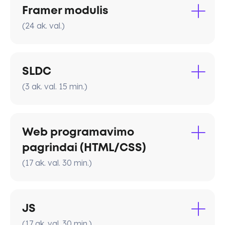
Framer modulis
(
24
ak. val.
)
Framer
SLDC
(
3
ak. val.
15
min.
)
Framer
Framer apžvalga
Kas tai, pagrindinės funkcijos ir
Web programavimo
galimybės.
pagrindai (HTML/CSS)
Palyginimas su
Webflow
ir kitais
no-code įrankiais.
(
17
ak. val.
30
min.
)
Kainodara ir pavyzdžiai, ką galima
sukurti.
JS
Blokų ir šablonų principai
Svetainių kūrimas naudojant blokų
(
17
ak. val.
30
min.
)