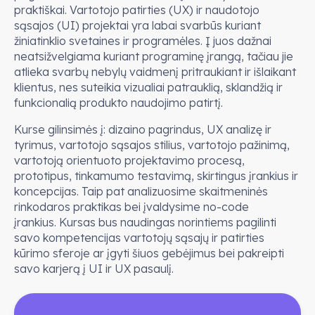
praktiškai. Vartotojo patirties (UX) ir naudotojo
sąsajos (UI) projektai yra labai svarbūs kuriant
žiniatinklio svetaines ir programėles. Į juos dažnai
neatsižvelgiama kuriant programinę įrangą, tačiau jie
atlieka svarbų nebylų vaidmenį pritraukiant ir išlaikant
klientus, nes suteikia vizualiai patrauklią, sklandžią ir
funkcionalią produkto naudojimo patirtį.
Kurse gilinsimės į: dizaino pagrindus, UX analizę ir
tyrimus, vartotojo sąsajos stilius, vartotojo pažinimą,
vartotoją orientuoto projektavimo procesą,
prototipus, tinkamumo testavimą, skirtingus įrankius ir
koncepcijas. Taip pat analizuosime skaitmeninės
rinkodaros praktikas bei įvaldysime no-code
įrankius. Kursas bus naudingas norintiems pagilinti
savo kompetencijas vartotojų sąsajų ir patirties
kūrimo sferoje ar įgyti šiuos gebėjimus bei pakreipti
savo karjerą į UI ir UX pasaulį.