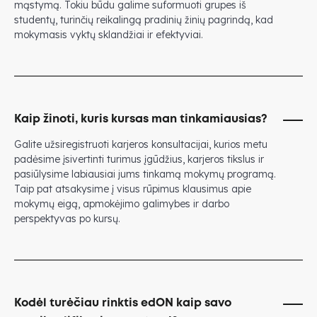
mąstymą. Tokiu būdu galime suformuoti grupes iš
studentų, turinčių reikalingą pradinių žinių pagrindą, kad
mokymasis vyktų sklandžiai ir efektyviai.
Kaip žinoti, kuris kursas man tinkamiausias?
Galite užsiregistruoti karjeros konsultacijai, kurios metu
padėsime įsivertinti turimus įgūdžius, karjeros tikslus ir
pasiūlysime labiausiai jums tinkamą mokymų programą.
Taip pat atsakysime į visus rūpimus klausimus apie
mokymų eigą, apmokėjimo galimybes ir darbo
perspektyvas po kursų.
Kodėl turėčiau rinktis edON kaip savo