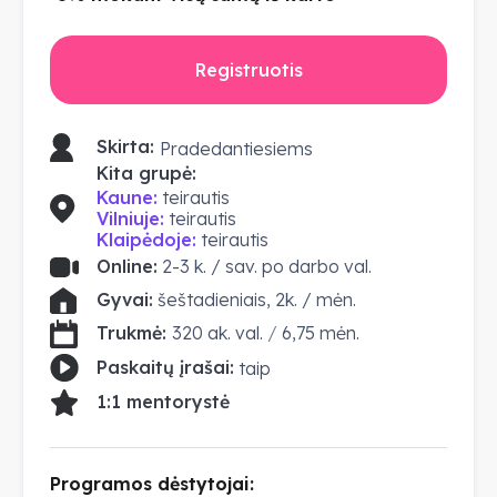
Registruotis
Skirta:
Pradedantiesiems
Kita grupė:
Kaune:
teirautis
Vilniuje:
teirautis
Klaipėdoje:
teirautis
Online:
2-3 k. / sav. po darbo val.
Gyvai:
šeštadieniais, 2k. / mėn.
Trukmė:
320 ak. val.
/
6,75 mėn.
Paskaitų įrašai:
taip
1:1 mentorystė
Programos dėstytojai: