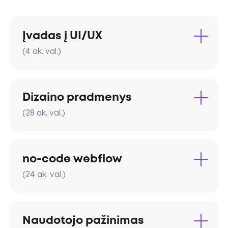
Įvadas į UI/UX
(
4
ak. val.
)
Dizaino pradmenys
(
28
ak. val.
)
design thinking
no-code webflow
(
24
ak. val.
)
Naudotojo pažinimas