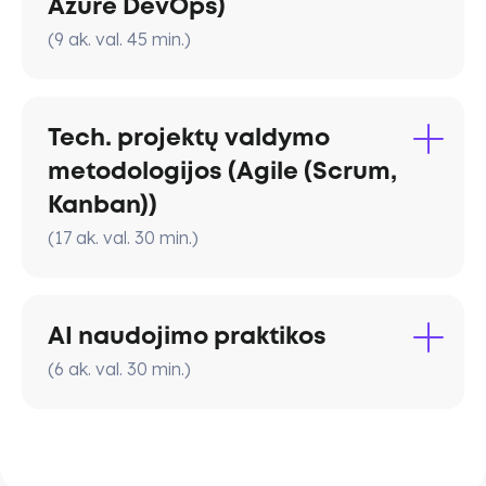
Azure DevOps)
duomenų užklausos naudojant fetch
komponentų integracija.
Skaitmeninės rinkodaros samprata
(
9
ak. val.
45
min.
)
funkciją, bendravimas su serveriu ir
Darbas su plug-in’ais ir kitų sistemų
duomenų atvaizdavimas HTML
prijungimas.
dokumente.
Tech. projektų valdymo
metodologijos (Agile (Scrum,
Skaitmeninės rinkodaros kanalai ir jų
Kanban))
vaidmuo
(
17
ak. val.
30
min.
)
AI naudojimo praktikos
(
6
ak. val.
30
min.
)
AI naudojimo praktikos
Strategijos pagrindai
AI pagrindai
: suprasi pagrindines
sąvokas susijusias su dirbtiniu intelektu,