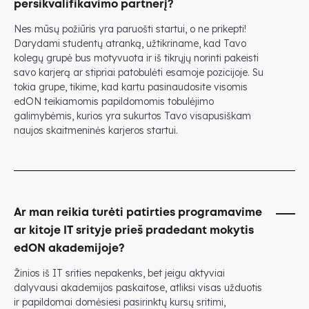
persikvalifikavimo partnerį?
Nes mūsų požiūris yra paruošti startui, o ne prikepti!
Darydami studentų atranką, užtikriname, kad Tavo
kolegų grupė bus motyvuota ir iš tikrųjų norinti pakeisti
savo karjerą ar stipriai patobulėti esamoje pozicijoje. Su
tokia grupe, tikime, kad kartu pasinaudosite visomis
edON teikiamomis papildomomis tobulėjimo
galimybėmis, kurios yra sukurtos Tavo visapusiškam
naujos skaitmeninės karjeros startui.
Ar man reikia turėti patirties programavime
ar kitoje IT srityje prieš pradedant mokytis
edON akademijoje?
Žinios iš IT srities nepakenks, bet jeigu aktyviai
dalyvausi akademijos paskaitose, atliksi visas užduotis
ir papildomai domėsiesi pasirinktų kursų sritimi,