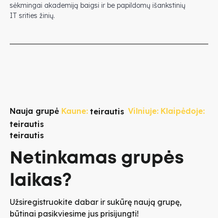
sėkmingai akademiją baigsi ir be papildomų išankstinių
IT srities žinių.
Nauja grupė
Kaune:
Vilniuje:
Klaipėdoje:
teirautis
teirautis
teirautis
Netinkamas grupės
laikas?
Užsiregistruokite dabar ir sukūrę naują grupę,
būtinai pasikviesime jus prisijungti!